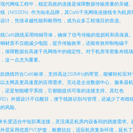
在现代网络工程中，稳定高效的连接是保障数据传输质量的关键
线（NISSEN）作为知名品牌，其Cat6千兆网络连接线专为机房
境设计，凭借卓越性能和耐用性，成为众多工程项目的首选。
线Cat6跳线采用纯铜导体，确保了信号传输的低损耗和高保真
纯铜材质不仅能减少电阻，提升传输效率，还能有效抑制电磁干
扰，保障数据在高速千兆网络中的稳定性。对于机房等密集布线
景，这一点尤为重要。
款跳线符合Cat6标准，支持高达250MHz的带宽，能够轻松应对
兆以太网及更高速度的应用需求。无论是企业数据中心、服务器
房，还是智能楼宇系统，它都能提供可靠的连接支持。其红色
（RD）外观设计不仅醒目，便于线路识别与管理，还减少了布线
误的风险。
5米长度适合中短距离连接，灵活满足机房内设备间的跳接需求。
线外层采用优质PVC护套，耐磨抗拉，适应机房复杂环境，延长了