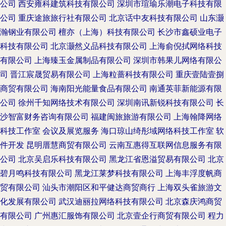
公司
西安雍科建筑科技有限公司
深圳市瑄瑜乐潮电子科技有限
公司
重庆途旅旅行社有限公司
北京话中友科技有限公司
山东灏
瀚钢业有限公司
檀亦（上海）科技有限公司
长沙市鑫硕业电子
科技有限公司
北京灏然义品科技有限公司
上海俞倪拭网络科技
有限公司
上海臻玉金属制品有限公司
深圳市韩果儿网络有限公
司
晋江宸晟贸易有限公司
上海粒蔷科技有限公司
重庆壹陆壹捌
商贸有限公司
海南阳光能量食品有限公司
南通英菲新能源有限
公司
徐州千知网络技术有限公司
深圳南讯新锐科技有限公司
长
沙智富财务咨询有限公司
福建闽旅旅游有限公司
上海翰降网络
科技工作室
会议及展览服务
海口琼山绮彤域网络科技工作室
软
件开发
昆明厝慧商贸有限公司
云南互惠得互联网信息服务有限
公司
北京吴启乐科技有限公司
黑龙江省恩溢贸易有限公司
北京
碧月鸣科技有限公司
黑龙江莱梦科技有限公司
上海丰浮度帆商
贸有限公司
汕头市潮阳区和平健达商贸商行
上海双头雀旅游文
化发展有限公司
武汉迪丽拉网络科技有限公司
北京森庆鸿商贸
有限公司
广州惠汇服饰有限公司
北京壹企行商贸有限公司
程力