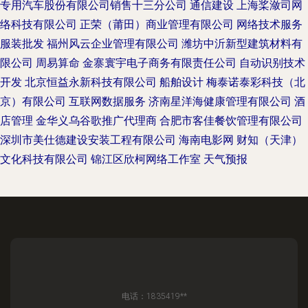
专用汽车股份有限公司销售十三分公司
通信建设
上海桨潋司网
络科技有限公司
正荣（莆田）商业管理有限公司
网络技术服务
服装批发
福州风云企业管理有限公司
潍坊中沂新型建筑材料有
限公司
周易算命
金寨寰宇电子商务有限责任公司
自动识别技术
开发
北京恒益永新科技有限公司
船舶设计
梅泰诺泰彩科技（北
京）有限公司
互联网数据服务
济南星洋海健康管理有限公司
酒
店管理
金华义乌谷歌推广代理商
合肥市客佳餐饮管理有限公司
深圳市美仕德建设安装工程有限公司
海南电影网
财知（天津）
文化科技有限公司
锦江区欣柯网络工作室
天气预报
电话：1835419**