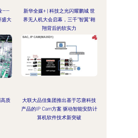
——
新华全媒+ | 科技之光闪耀鹏城 世
赛盛大
界无人机大会启幕，三千“智翼”翱
翔背后的软实力
到高质
大联大品佳集团推出基于芯唐科技
产品的IP Cam方案 驱动智能安防计
算机软件技术新突破